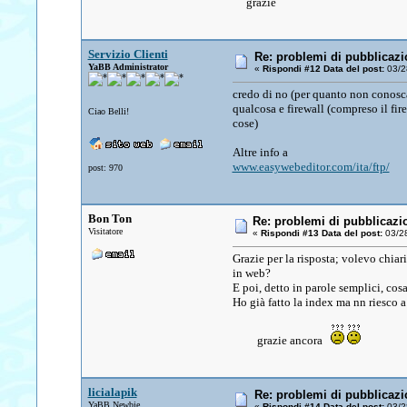
grazie
Servizio Clienti
Re: problemi di pubblicazi
YaBB Administrator
«
Rispondi #12 Data del post:
03/28
credo di no (per quanto non conosca 
qualcosa e firewall (compreso il fir
Ciao Belli!
cose)
Altre info a
www.easywebeditor.com/ita/ftp/
post: 970
Bon Ton
Re: problemi di pubblicazi
Visitatore
«
Rispondi #13 Data del post:
03/28
Grazie per la risposta; volevo chia
in web?
E poi, detto in parole semplici, cos
Ho già fatto la index ma nn riesco 
grazie ancora
licialapik
Re: problemi di pubblicazi
YaBB Newbie
«
Rispondi #14 Data del post:
03/28