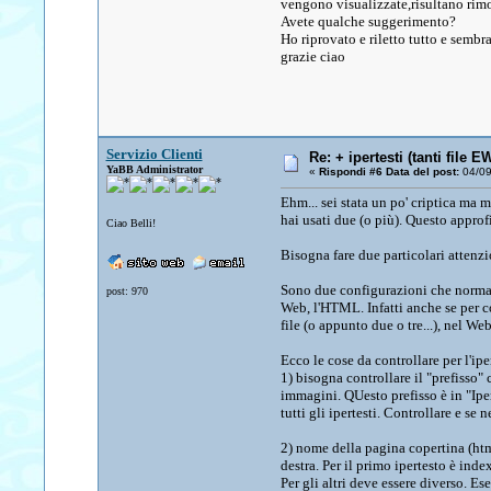
vengono visualizzate,risultano rim
Avete qualche suggerimento?
Ho riprovato e riletto tutto e sembra
grazie ciao
Servizio Clienti
Re: + ipertesti (tanti file 
YaBB Administrator
«
Rispondi #6 Data del post:
04/09/
Ehm... sei stata un po' criptica ma m
hai usati due (o più). Questo approfi
Ciao Belli!
Bisogna fare due particolari attenzi
Sono due configurazioni che normal
post: 970
Web, l'HTML. Infatti anche se per 
file (o appunto due o tre...), nel We
Ecco le cose da controllare per l'iper
1) bisogna controllare il "prefisso
immagini. QUesto prefisso è in "Iper
tutti gli ipertesti. Controllare e se
2) nome della pagina copertina (html
destra. Per il primo ipertesto è inde
Per gli altri deve essere diverso. E