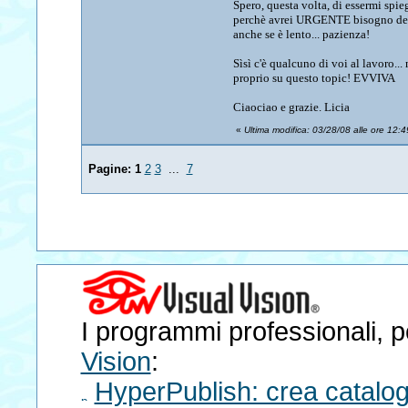
Spero, questa volta, di essermi spi
perchè avrei URGENTE bisogno della
anche se è lento... pazienza!
Sìsì c'è qualcuno di voi al lavoro...
proprio su questo topic! EVVIVA
Ciaociao e grazie. Licia
«
Ultima modifica: 03/28/08 alle ore 12:49
Pagine:
1
2
3
...
7
I programmi professionali, po
Vision
:
HyperPublish: crea catalog