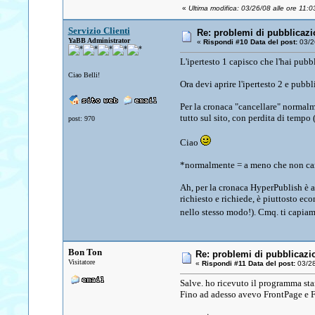
«
Ultima modifica: 03/26/08 alle ore 11:03
Servizio Clienti
Re: problemi di pubblicazi
YaBB Administrator
«
Rispondi #10 Data del post:
03/26
L'ipertesto 1 capisco che l'hai pubb
Ciao Belli!
Ora devi aprire l'ipertesto 2 e pubbli
Per la cronaca "cancellare" normalm
tutto sul sito, con perdita di temp
post: 970
Ciao
*normalmente = a meno che non cam
Ah, per la cronaca HyperPublish è a
richiesto e richiede, è piuttosto eco
nello stesso modo!). Cmq. ti capia
Bon Ton
Re: problemi di pubblicazi
Visitatore
«
Rispondi #11 Data del post:
03/28
Salve. ho ricevuto il programma sta
Fino ad adesso avevo FrontPage e Fi