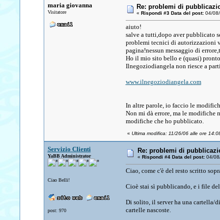
maria giovanna
Re: problemi di pubblicazi
Visitatore
«
Rispondi #3 Data del post:
04/08/
aiuto!
salve a tutti,dopo aver pubblicato 
problemi tecnici di autorizzazioni 
pagina!nessun messaggio di errore,tu
Ho il mio sito bello e (quasi) pron
Ilnegoziodiangela non riesce a parti
www.ilnegoziodiangela.com
In altre parole, io faccio le modifi
Non mi dà errore, ma le modifiche n
modifiche che ho pubblicato.
«
Ultima modifica: 11/26/06 alle ore 14:08
Servizio Clienti
Re: problemi di pubblicazi
YaBB Administrator
«
Rispondi #4 Data del post:
04/08/
Ciao, come c'è del resto scritto sop
Ciao Belli!
Cioè stai sì pubblicando, e i file de
Di solito, il server ha una cartella
cartelle nascoste.
post: 970