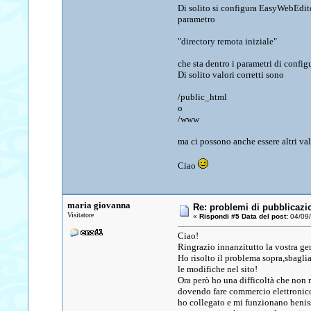
Di solito si configura EasyWebEdito
parametro
"directory remota iniziale"
che sta dentro i parametri di config
Di solito valori corretti sono
/public_html
o
/www
ma ci possono anche essere altri val
Ciao
maria giovanna
Re: problemi di pubblicazi
Visitatore
«
Rispondi #5 Data del post:
04/09/
Ciao!
Ringrazio innanzitutto la vostra gen
Ho risolto il problema sopra,sbagli
le modifiche nel sito!
Ora però ho una difficoltà che non ri
dovendo fare commercio elettronico 
ho collegato e mi funzionano benissi