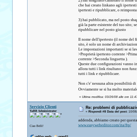
2) hai sbagliato/cambiato il nome del
che hai creato linkano agli ipertesti
ipertesti e ripubblicare, o reimpost
3) hai pubblicato, ma nel posto sbag
già la parte esistente del tuo sito;
ripubblicare nel posto giusto
Il nome dell'ipertesto (il nome del f
sito, è solo un nome di archiviazion
Le impostazioni importanti se si lavo
>Proprietà ipertesto corrente >Prima 
corrente >Seconda linguetta ).
Queste due configurazioni vanno im
allora tutti i link risultano non fun
tutti i link e ripubblicare.
Non c'e' nessuna altra possibilità di 
Ovviamente se si ha molto material
«
Ultima modifica: 03/26/08 alle ore 11:47
Servizio Clienti
Re: problemi di pubblicazi
YaBB Administrator
«
Rispondi #8 Data del post:
10/08/
addenda, abbiamo creato per ques
www.easywebeditor.com/ita/ftp/
Ciao Belli!