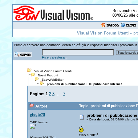
Benvenuto Visi
08/06/26 alle 
Visual Vision Forum Utenti
« pro
Prima di scrivere una domanda, cerca se c'è già la risposta! Inserisci il problema in
Ricerca estesa...
Visual Vision Forum Utenti
Nostri Prodotti
EasyWebEditor
problemi di pubblicazione FTP pubblicare Internet
Pagine:
1
2
3
...
7
Topic: problemi di pubblicazione F
Autore
giogio78
problemi di pubblicazione 
«
Data del post:
03/04/06 alle ore 
YaBB Newbie
ciao a tutti!
W questo FORUM!!!