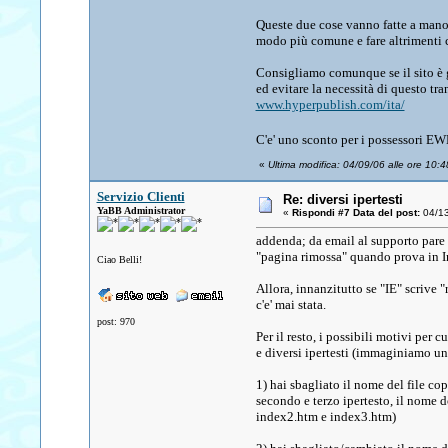
Queste due cose vanno fatte a mano p
modo più comune e fare altrimenti 
Consigliamo comunque se il sito è g
ed evitare la necessità di questo tr
www.hyperpublish.com/ita/
C'e' uno sconto per i possessori E
«
Ultima modifica: 04/09/06 alle ore 10:48
Servizio Clienti
Re: diversi ipertesti
YaBB Administrator
«
Rispondi #7 Data del post:
04/13
addenda; da email al supporto pare c
"pagina rimossa" quando prova in Int
Ciao Belli!
Allora, innanzitutto se "IE" scrive
c'e' mai stata.
post: 970
Per il resto, i possibili motivi per 
e diversi ipertesti (immaginiamo un
1) hai sbagliato il nome del file cop
secondo e terzo ipertesto, il nome 
index2.htm e index3.htm)