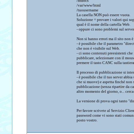
/htdocs
/var/www/html
/tuousername
La casella NON può essere vuota.
Soluzione = provare i valori qui sop
qual è il nome della cartella Web.
- oppure ci sono problemi sul serve
Non si hanno errori ma il sito non 
- è possibile che il parametro "direc
che non è visibile sul Web.
- ci sono contenuti preesistenti ch
pubblicare, selezionare con il mouse o
premere il tasto CANC sulla tastier
Il processo di pubblicazione si inte
- è possibile che il tuo server abbi
che si muove) e aspetta finché non 
pubblicazione (senza ripartire da cap
altro momento del giorno, o... cer
La versione di prova ogni tanto "dim
Per favore scrivete al Servizio Clie
password come vi sono stati comunic
posto vostro.