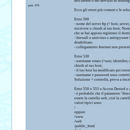
dell'utente o del servizio di hostin
post: 970
Ecco gli errori più comuni e le sol
Error 500
- nome del server ftp (= host, server
riscrivere o chiedi al tuo host; N
che se hai appena registrato il domi
- firewall o antivirus o antispywar
disabilitare;
- collegamento Internet non present
Error 530
- username errato (=user, identifier,
chiedi al tuo host;
- il tuo host ha modificato per error
- username e password sono corretti, 
Soluzione = controlla, prova a risc
Error 550 o 553 o Access Denied o 
- è probabile che il parametro "direc
essere la cartella web, cioè la carte
valori tipici sono:
/
oppure
/www
/web
/public_html