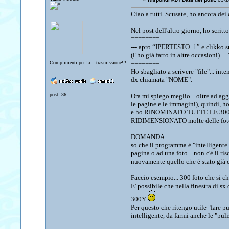
Ciao a tutti. Scusate, ho ancora dei
Nel post dell'altro giorno, ho scritto
========
--- apro “IPERTESTO_1” e clikko su
(l’ho già fatto in altre occasioni)… 
========
Complimenti per la... trasmissione!!!
Ho sbagliato a scrivere "file"... in
dx chiamata "NOME".
post: 36
Ora mi spiego meglio... oltre ad agg
le pagine e le immagini), quindi
e ho RINOMINATO TUTTE LE 300 FOTO
RIDIMENSIONATO molte delle foto g
DOMANDA:
so che il programma è "intelligente
pagina o ad una foto... non c'è il r
nuovamente quello che è stato già 
Faccio esempio... 300 foto che si ch
E' possibile che nella finestra di
300Y
Per questo che ritengo utile "fare 
intelligente, da farmi anche le "puli