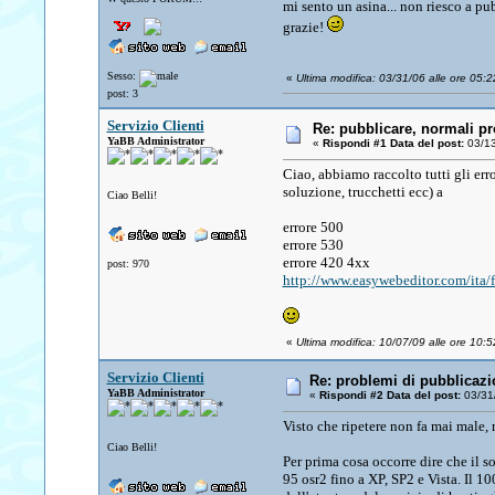
mi sento un asina... non riesco a pu
grazie!
Sesso:
«
Ultima modifica: 03/31/06 alle ore 05:22
post: 3
Servizio Clienti
Re: pubblicare, normali pr
YaBB Administrator
«
Rispondi #1 Data del post:
03/13
Ciao, abbiamo raccolto tutti gli er
soluzione, trucchetti ecc) a
Ciao Belli!
errore 500
errore 530
errore 420 4xx
post: 970
http://www.easywebeditor.com/ita/f
«
Ultima modifica: 10/07/09 alle ore 10:52
Servizio Clienti
Re: problemi di pubblicazi
YaBB Administrator
«
Rispondi #2 Data del post:
03/31/
Visto che ripetere non fa mai male, 
Ciao Belli!
Per prima cosa occorre dire che il 
95 osr2 fino a XP, SP2 e Vista. Il 1