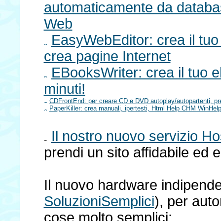
automaticamente da databas
Web
EasyWebEditor: crea il tuo
crea pagine Internet
EBooksWriter: crea il tuo e
minuti!
CDFrontEnd: per creare CD e DVD autoplay/autopartenti, pres
PaperKiller: crea manuali, ipertesti, Html Help CHM WinHel
Il nostro nuovo servizio
prendi un sito affidabile ed
Il nuovo hardware indipende
SoluzioniSemplici
), per aut
cose molto semplici: