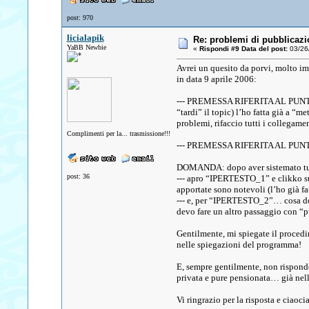
post: 970
licialapik
Re: problemi di pubblicazi
YaBB Newbie
«
Rispondi #9 Data del post:
03/26/
Avrei un quesito da porvi, molto im
in data 9 aprile 2006:
--- PREMESSA RIFERITA AL PUNTO 1)
“tardi” il topic) l’ho fatta già a “m
problemi, rifaccio tutti i collegamen
Complimenti per la... trasmissione!!!
--- PREMESSA RIFERITA AL PUNT
DOMANDA: dopo aver sistemato tutt
post: 36
--- apro “IPERTESTO_1” e clikko su 
apportate sono notevoli (l’ho già fa
--- e, per “IPERTESTO_2”… cosa dovr
devo fare un altro passaggio con “p
Gentilmente, mi spiegate il procedi
nelle spiegazioni del programma!
E, sempre gentilmente, non rispon
privata e pure pensionata… già nel
Vi ringrazio per la risposta e ciaocia