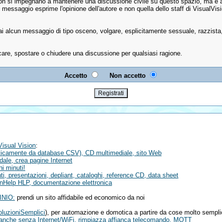
sion si impegnano a mantenere una discussione civile su questo spazio, ma è al
 messaggio esprime l'opinione dell'autore e non quella dello staff di VisualVi
 alcun messaggio di tipo osceno, volgare, esplicitamente sessuale, razzista, 
ificare, spostare o chiudere una discussione per qualsiasi ragione.
Accetto
Non accetto
Visual Vision
:
aticamente da database CSV), CD multimediale, sito Web
ale, crea pagine Internet
hi minuti!
, presentazioni, depliant, cataloghi, reference CD, data sheet
inHelp HLP, documentazione elettronica
INIO:
prendi un sito affidabile ed economico da noi
oluzioniSemplici
), per automazione e domotica a partire da cose molto sempli
 anche senza Internet/WiFi, rimpiazza affianca telecomando, MQTT