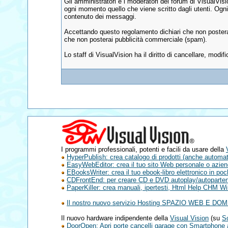
Gli amministratori e i moderatori del forum di VisualVi
ogni momento quello che viene scritto dagli utenti. Ogni
contenuto dei messaggi.
Accettando questo regolamento dichiari che non posterai
che non posterai pubblicità commerciale (spam).
Lo staff di VisualVision ha il diritto di cancellare, mod
I programmi professionali, potenti e facili da usare della
HyperPublish: crea catalogo di prodotti (anche autom
EasyWebEditor: crea il tuo sito Web personale o aziend
EBooksWriter: crea il tuo ebook-libro elettronico in poc
CDFrontEnd: per creare CD e DVD autoplay/autopartenti
PaperKiller: crea manuali, ipertesti, Html Help CHM W
Il nostro nuovo servizio Hosting SPAZIO WEB E DOM
Il nuovo hardware indipendente della
Visual Vision
(su
S
DoorOpen: Apri porte cancelli garage con Smartphone