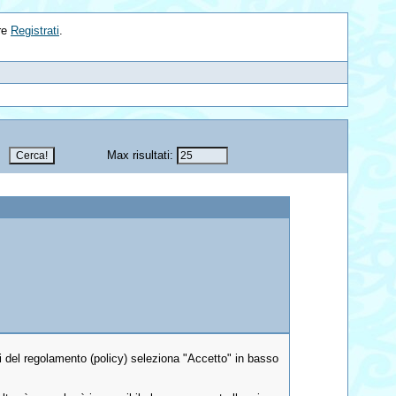
re
Registrati
.
Max risultati:
ni del regolamento (policy) seleziona "Accetto" in basso