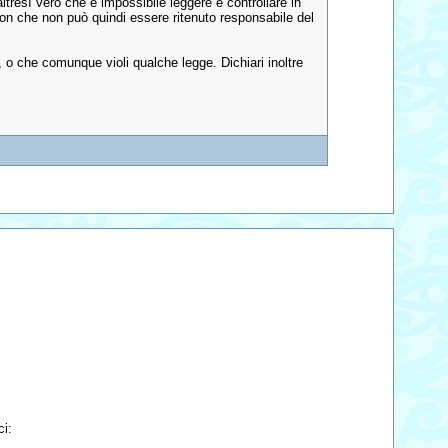
tresì vero che è impossibile leggere e controllare in
sion che non può quindi essere ritenuto responsabile del
o che comunque violi qualche legge. Dichiari inoltre
ci: