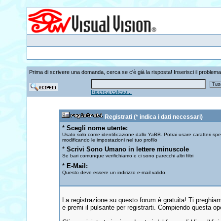
Prima di scrivere una domanda, cerca se c'è già la risposta! Inserisci il problema
Ricerca estesa...
Registrati
(* indica i dati necessari)
*
Scegli nome utente:
Usato solo come identificazione dallo YaBB. Potrai usare caratteri spec
modificando le impostazioni nel tuo profilo
*
Scrivi Sono Umano in lettere minuscole
Se bari comunque verifichiamo e ci sono parecchi altri filtri
*
E-Mail:
Questo deve essere un indirizzo e-mail valido.
La registrazione su questo forum è gratuita! Ti preghiam
e premi il pulsante per registrarti. Compiendo questa ope