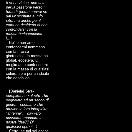
ti sono vicino, non solo
per la passione verso i
fumetti (come capirai se
dai un'occhiata al mio
sito) ma anche per il
comune desiderio di non
confondersi con la
massa berlusconiana
[...]
Be' io non amo
confondermi nemmeno
con la massa
girotondina, la massa no
global, eccetera. O
meglio amo confondermi
con la massa di qualsiasi
colore, se è per un ideale
che condivido!
[Daniela]
Stra-
complimenti x il sito: l'ho
segnalato ad un sacco di
gente... speriamo che
attivino le loro intorpidite
"antenne"... davvero
possiamo mandarti le
nostre idee?? Di
qualsiasi tipo?? ;-)
Certo, se poi sai anche