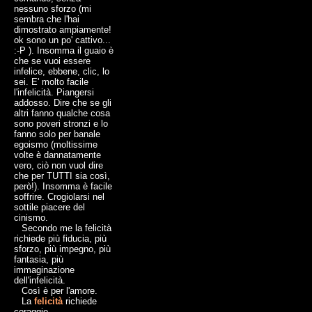
nessuno sforzo (mi
sembra che l'hai
dimostrato ampiamente!
ok sono un po' cattivo...
:-P ). Insomma il guaio è
che se vuoi essere
infelice, ebbene, clic, lo
sei. E' molto facile
l'infelicità. Piangersi
addosso. Dire che se gli
altri fanno qualche cosa
sono poveri stronzi e lo
fanno solo per banale
egoismo (moltissime
volte è dannatamente
vero, ciò non vuol dire
che per TUTTI sia così,
però!). Insomma è facile
soffrire. Crogiolarsi nel
sottile piacere del
cinismo.
Secondo me la felicità
richiede più fiducia, più
sforzo, più impegno, più
fantasia, più
immaginazione
dell'infelicità.
Così è per l'amore.
La
felicità
richiede
coraggio.