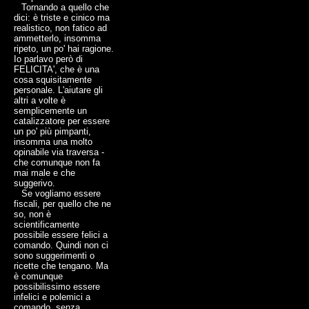
Tornando a quello che
dici: è triste e cinico ma
realistico, non fatico ad
ammetterlo, insomma
ripeto, un po' hai ragione.
Io parlavo però di
FELICITA', che è una
cosa squisitamente
personale. L'aiutare gli
altri a volte è
semplicemente un
catalizzatore per essere
un po' più pimpanti,
insomma una molto
opinabile via traversa -
che comunque non fa
mai male e che
suggerivo.
Se vogliamo essere
fiscali, per quello che ne
so, non è
scientificamente
possibile essere felici a
comando. Quindi non ci
sono suggerimenti o
ricette che tengano. Ma
è comunque
possibilissimo essere
infelici e polemici a
comando, senza