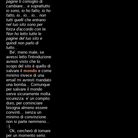
pagine ti consiglio di
cambiare... e soprattutto
io sono, io ho fatto, io ho
fatto, io.. io... io... non
tutti quelli che entrano
nel tuo sito sono per
forza d'accordo con te.
Non ho letto tutte le
pagine del tuo sito e
quindi non parlo di
tutto...
Be', meno male, se
avessi letto l'introduzione
avresti visto che lo
scopo del sito è quello di
salvare il
mondo
e come
minimo invece di una
email mi avresti mandato
una bomba... Comunque
per salvare il mondo
serve sicuramente molta
sicurezza: e' un compito
duro, per cominciare
bisogna almeno essere
convinti... senza un
minimo di convinzione
non si parte nemmeno...
:-).
Ok, cercherò di tornare
per un momento serio.