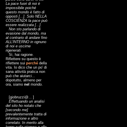
La pace fuori di noi è
impossibile poiché
questo mondo è fatto di
opposti [...]. Solo NELLA
COSCIENZA la pace può
essere realizzata [...].
Non sto parlando di
evasione dal mondo, ma
al contrario di andare fino
ALL'INTERNO in ognuno
di noi e uscirne
rigenerati.
Sì, hai ragione.
Riflettere su questo è
riflettere sui
perché
della
vita. Io dico che un po' di
sana attività pratica non
può che aiutarci...
dopotutto, almeno per
ora, siamo
nel
mondo.
[giobruzzi@... ]
Effettuando un analisi
del sito ho notato che
[secondo me]
prevalentemente tratta di
informazione e altro
correlato. In merito alla
legge sulla stampa e alle