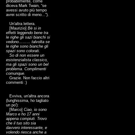
probabilmente, come
diceva Mark Twain, “se
avessi avuto più tempo
avrei scritto di meno...”).
Un'altra lettera.
[Maurizio]
Bè si in
effetti leggendo bene tra
le righe gli sazi bianchi si
vedono……… talvolta se
le righe sono bianche gli
spazi sono colorati.
So di non essere un
esistenzialista classico,
ma gli spazi sono un bel
problema. Complimenti
comunque.
Grazie. Non faccio altri
commenti :)
Evviva, un'altra ancora
(lunghissima, ho tagliato
un po'):
[Marco]
Ciao, io sono
Marco e ho 17 anni
appena compiuti. Trovo
che il tuo sito sia
davvero interessante, e
volendo riesca anche a