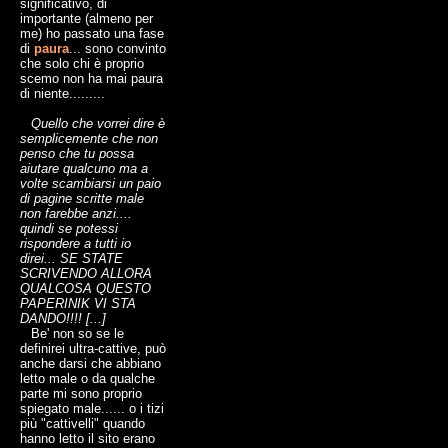
significativo, di
importante (almeno per
me) ho passato una fase
di
paura
... sono convinto
che solo chi è proprio
scemo non ha mai paura
di niente.........
Quello che vorrei dire è
semplicemente che non
penso che tu possa
aiutare qualcuno ma a
volte scambiarsi un paio
di pagine scritte male
non farebbe anzi....
quindi se potessi
rispondere a tutti io
direi... SE STATE
SCRIVENDO ALLORA
QUALCOSA QUESTO
PAPERINIK VI STA
DANDO!!!! [...]
Be' non so se le
definirei ultra-cattive, può
anche darsi che abbiano
letto male o da qualche
parte mi sono proprio
spiegato male...... o i tizi
più "cattivelli" quando
hanno letto il sito erano