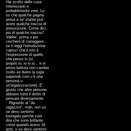
Hai scritto delle cose
interessanti e
probabilmente vere. Lo
so che qualche pagina
presa a se' stante può
avere qualche traccia di
presunzione. Come dici,
più di qualche traccia?
Vabbe', prima o poi
cercherò di correggere...
se ti leggi l'introduzione
capisci che il sito è
l'espressione di quello
che penso io (sì...
proprio io, io io io... e in
prima battuta non cambia
molto se dietro la sigla
paperinik.com c'è una
persona o
un'organizzazione). E'
giusto che altre persone
abbiano tutto il diritto di
pensare diversamente.
Riguardo al "da
ragazzini", mah, non so
se devo sentirmi
lusingato perché vuol
dire che sono brillante
come quando avevo 16
anni, o se devo sentirmi