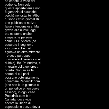
ad essere la voce del
padrone. Non solo
questa appartenenza non
è garanzia di alcunché,
perché nonostante l'Albo
ci sono cattivi giornalisti
che pubblicano notizie
false e tendenziose. Ma
grazie alle nuove leggi
ora esistono anche
simpatiche persone
come il Dr. Andrea (ho
oscurato il cognome
siccome sull'email
figurava un altro mittente
- e devo purtroppo
concedere il beneficio del
dubbio). Be' Dr. Andrea, ti
ringrazio della generosa
offerta. Non so se le
norme di cui parli
possano potenzialmente
riguardare Paperinik.com
(che non è un giornale o
un periodico e non vuole
esserlo), in ogni caso
Paperinik.com è in
Canada, dove vige
ancora la libertà di
espressione senza dover