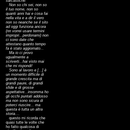
sarcastiche.
Non so chi sei, non so
il tuo nome, non so
quanti anni hai e cosa fai
nella vita e a dir il vero
non so neanche se il sito
ad oggi funziona ancora
(nn vorrei usare termini
impropri...perdonami) non
ci sono date che
attestano quanto tempo
fa è stato aggiornato...
Ma io ci provo
ugualmente a
scriverti...hai visto mai
che mi rispondi!
Sono al lavoro e [...] è
un momento difficile di
grande crescita ma di
grandi paure, di grandi
sfide e di grosse
aspettative...insomma ho
gli occhi puntati addosso
ma non sono sicura di
poterci riuscire... ma
questa è tutta un altra
storia....
questo mi ricorda che
quasi tutte le volte che
ho fatto qualcosa di