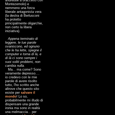
andrebbe a braccetto con
Montezemolo) e
nemmeno una forza
liberale antagonista vera
(la destra di Berlusconi
ha protetto
principalmente oligarchie,
non certo la libera
iniziativa).
Appena terminato di
leggere, le tue parole
svaniscono, ed ognuno
che le ha lette, spegne il
computer e torna di là, e
di là ci sono sempre i
suoi soliti problemi, non
cambia nulla.
Ma... ma come? Sono
veramente depresso....
io credevo con le mie
parole di avere risolto
tutto, l'ho scritto anche
altrove che questo sito
esiste per
salvare il
mondo
! Lo so,
probabilmente mi illudo di
dispensare una grande
ironia ma sono in realtà
una melmaccia... per