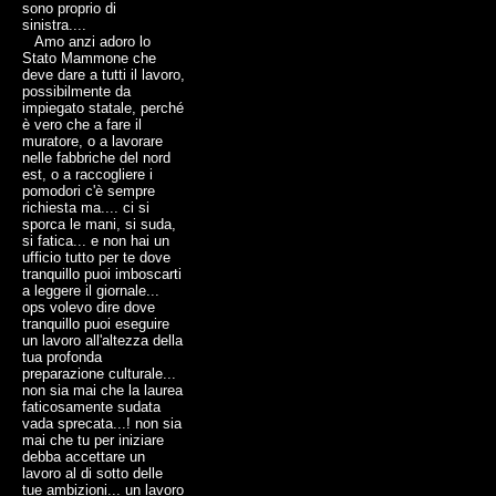
sono proprio di
sinistra....
Amo anzi adoro lo
Stato Mammone che
deve dare a tutti il lavoro,
possibilmente da
impiegato statale, perché
è vero che a fare il
muratore, o a lavorare
nelle fabbriche del nord
est, o a raccogliere i
pomodori c'è sempre
richiesta ma.... ci si
sporca le mani, si suda,
si fatica... e non hai un
ufficio tutto per te dove
tranquillo puoi imboscarti
a leggere il giornale...
ops volevo dire dove
tranquillo puoi eseguire
un lavoro all'altezza della
tua profonda
preparazione culturale...
non sia mai che la laurea
faticosamente sudata
vada sprecata...! non sia
mai che tu per iniziare
debba accettare un
lavoro al di sotto delle
tue ambizioni... un lavoro