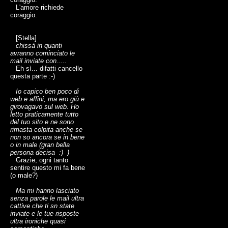
L'amore richiede
coraggio.
[Stella]
chissà in quanti
avranno cominciato le
mail inviate con.....
Eh sì... difatti cancello
questa parte :-)
Io capico ben poco di
web e affini, ma ero giù e
girovagavo sul web. Ho
letto praticamente tutto
del tuo sito e ne sono
rimasta colpita anche se
non so ancora se in bene
o in male (gran bella
persona decisa :) )
Grazie, ogni tanto
sentire questo mi fa bene
(o male?)
Ma mi hanno lasciato
senza parole le mail ultra
cattive che ti sn state
inviate e le tue risposte
ultra ironiche quasi