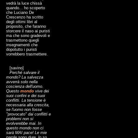
vedrà la luce chissà
quando... ho scoperto
che Luciano De
Crescenzo ha scritto
degli ottimi libri al
proposito, che faranno
storcere il naso ai puristi
ma che sono gradevoli e
trasmettono quegli
insegnamenti che
dopotutto i puristi
vorrebbero trasmettere.
[savino]
Perché salvare il
mondo? La salvezza
avverrà solo nella
coscienza dell'uomo.
Questo
mondo
vive dei
suoi confini e dei suoi
conflitti. La tensione è
necessaria alla crescita,
se l'uomo non fosse
"provocato" dai conflitti e
problemi non si
evolverebbe mai. In
questo mondo non ci
sarà MAI pace! Le mie
parole sono dure, lo so.