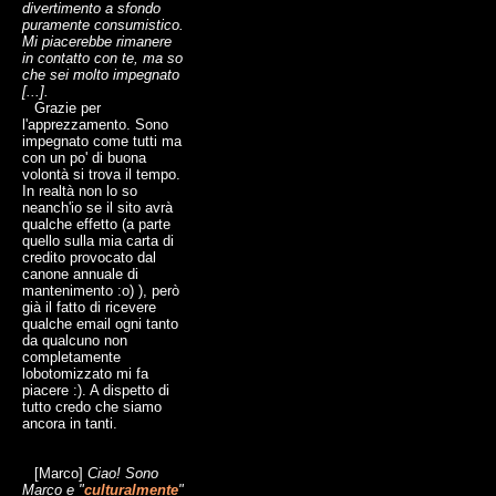
divertimento a sfondo
puramente consumistico.
Mi piacerebbe rimanere
in contatto con te, ma so
che sei molto impegnato
[...].
Grazie per
l'apprezzamento. Sono
impegnato come tutti ma
con un po' di buona
volontà si trova il tempo.
In realtà non lo so
neanch'io se il sito avrà
qualche effetto (a parte
quello sulla mia carta di
credito provocato dal
canone annuale di
mantenimento :o) ), però
già il fatto di ricevere
qualche email ogni tanto
da qualcuno non
completamente
lobotomizzato mi fa
piacere :). A dispetto di
tutto credo che siamo
ancora in tanti.
[Marco]
Ciao! Sono
Marco e "
culturalmente
"