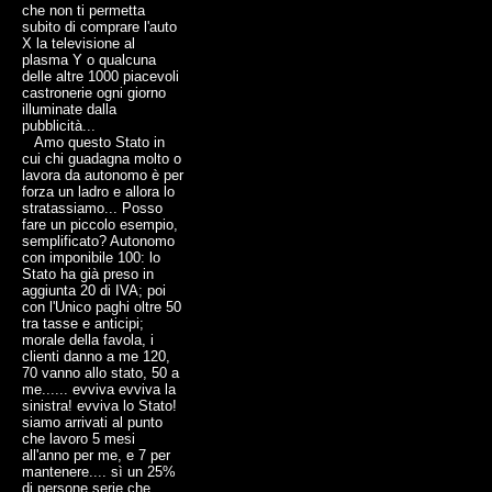
che non ti permetta
subito di comprare l'auto
X la televisione al
plasma Y o qualcuna
delle altre 1000 piacevoli
castronerie ogni giorno
illuminate dalla
pubblicità...
Amo questo Stato in
cui chi guadagna molto o
lavora da autonomo è per
forza un ladro e allora lo
stratassiamo... Posso
fare un piccolo esempio,
semplificato? Autonomo
con imponibile 100: lo
Stato ha già preso in
aggiunta 20 di IVA; poi
con l'Unico paghi oltre 50
tra tasse e anticipi;
morale della favola, i
clienti danno a me 120,
70 vanno allo stato, 50 a
me...... evviva evviva la
sinistra! evviva lo Stato!
siamo arrivati al punto
che lavoro 5 mesi
all'anno per me, e 7 per
mantenere.... sì un 25%
di persone serie che