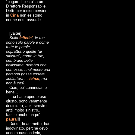
"pagare il pizzo" a un
Direttore Responsabile.
Detto per inciso persino
in
Cina
non esistono
norme così assurde.
[valter]
Sulla
felicita'
, le tue
sono solo parole e come
tutte le parole,
soprattutto quelle "di
sinistra", come le tue,
sembrano belle,
bellissime, sembra che
con esse, finalmente una
persona possa essere
addirittura ...
felice
, ma
non è così.
Ciao, be' cominciamo
bene...
...ci hai proprio preso
giusto, sono veramente
di sinistra, anzi sinistro,
anzi molto sinistro...
faccio anche un po'
paura
!!!
Dai sì, lo ammetto, hai
indovinato, perché devo
ancora nasconderlo,