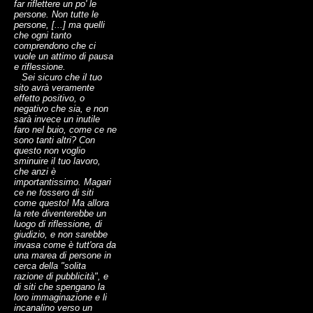
far riflettere un po' le
persone. Non tutte le
persone, [...] ma quelli
che ogni tanto
comprendono che ci
vuole un attimo di pausa
e riflessione.
Sei sicuro che il tuo
sito avrà veramente
effetto positivo, o
negativo che sia, e non
sarà invece un inutile
faro nel buio, come ce ne
sono tanti altri? Con
questo non voglio
sminuire il tuo lavoro,
che anzi è
importantissimo. Magari
ce ne fossero di siti
come questo! Ma allora
la rete diventerebbe un
luogo di riflessione, di
giudizio, e non sarebbe
invasa come è tutt'ora da
una marea di persone in
cerca della "solita
razione di pubblicità", e
di siti che spengano la
loro immaginazione e li
incanalino verso un