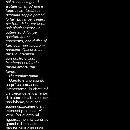
poi tu hai bisogno di
aiutare un altro? non è
tanto bello. Credi che
nessuno sappia perché
lo fai? Lo fai per sentirti
più forte di lui, per avere
psicologicamente un
potere su di lui, per
quietare la tua
coscienza, che ti dice di
fare così, per andare in
paradiso. Quindi lo fai
per tuo interesse
personale. Quindi
lasciamo perdere le
parole amore, per
favore.
Un cordiale saluto.
Questo è uno spunto
un po' polemico ma
interessante. In effetti c'è
chi cerca genericamente
di aiutare gli altri vuoi per
narcisismo, vuoi per
autorealizzazione o altri
interessi personali. E'
vero. Per quanto mi
riguarda, non hai centrato
granché il bersaglio,
perché nella classifica