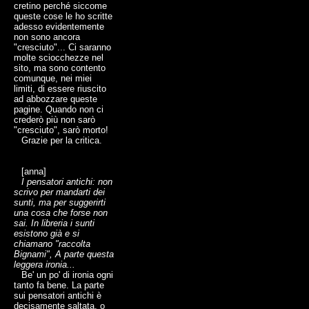
cretino perché siccome
queste cose le ho scritte
adesso evidentemente
non sono ancora
"cresciuto"... Ci saranno
molte sciocchezze nel
sito, ma sono contento
comunque, nei miei
limiti, di essere riuscito
ad abbozzare queste
pagine. Quando non ci
crederò più non sarò
"cresciuto", sarò morto!
Grazie per la critica.
[anna]
I pensatori antichi: non
scrivo per mandarti dei
sunti, ma per suggerirti
una cosa che forse non
sai. In libreria i sunti
esistono già e si
chiamano "raccolta
Bignami", A parte questa
leggera ironia...
Be' un po' di ironia ogni
tanto fa bene. La parte
sui pensatori antichi è
decisamente saltata, o