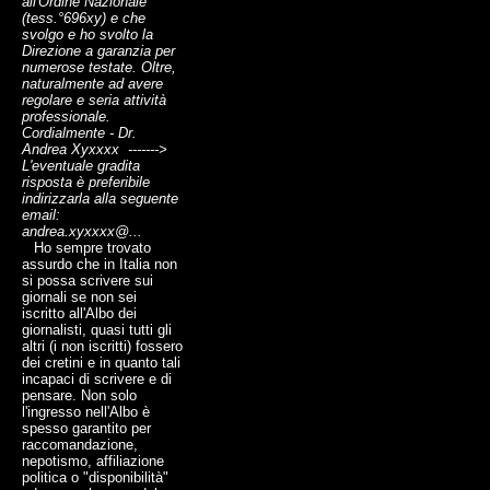
all'Ordine Nazionale
(tess.°696xy) e che
svolgo e ho svolto la
Direzione a garanzia per
numerose testate. Oltre,
naturalmente ad avere
regolare e seria attività
professionale.
Cordialmente - Dr.
Andrea Xyxxxx ------->
L'eventuale gradita
risposta è preferibile
indirizzarla alla seguente
email:
andrea.xyxxxx@...
Ho sempre trovato
assurdo che in Italia non
si possa scrivere sui
giornali se non sei
iscritto all'Albo dei
giornalisti, quasi tutti gli
altri (i non iscritti) fossero
dei cretini e in quanto tali
incapaci di scrivere e di
pensare. Non solo
l'ingresso nell'Albo è
spesso garantito per
raccomandazione,
nepotismo, affiliazione
politica o "disponibilità"