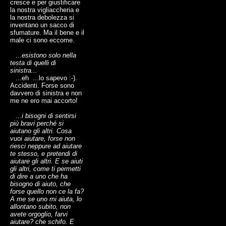
cresce e per giustificare
la nostra vigliaccheria e
la nostra debolezza si
inventano un sacco di
sfumature. Ma il bene e il
male ci sono eccome.
...
esistono solo nella
testa di quelli di
sinistra...
...eh ...lo sapevo :-).
Accidenti. Forse sono
davvero di sinistra e non
me ne ero mai accorto!
...
i bisogni di sentirsi
più bravi perché si
aiutano gli altri. Cosa
vuoi aiutare, forse non
riesci neppure ad aiutare
te stesso, e pretendi di
aiutare gli altri. E se aiuti
gli altri, come ti permetti
di dire a uno che ha
bisogno di aiuto, che
forse quello non ce la fa?
A me se uno mi aiuta, lo
allontano subito, non
avete orgoglio, farvi
aiutare? che schifo. E