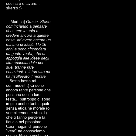
cucinare e lavare...
skerzo :)
[Martina]
Grazie. Stavo
cominciando a pensare
di essere la sola a
credere ancora a queste
cose, ad avere ancora un
minimo di ideali. Ho 16
anni e sono circondata
da gente vuota, che si
appoggia alle ideee degli
altri spacciandole per
sue, tranne rare
eccezioni, e il tuo sito mi
ha risollevato il morale.
Basta basta mi
commuovi! :) Ci sono
ancora tante persone che
pensano con la loro
testa... purtroppo ci sono
in giro anche tanti squali
senza etica né morale (o
semplicemente stupidi)
che ti fanno perdere la
fiducia nel prossimo.
Così magari di persone
"vere" ne conosciamo
poche. Meglio pochi ma