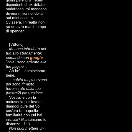
giorni parenti o "fedeli"
dipendenti di ex dittatori
sudafricani mi mandano
diversi milioni di dollari
sui miei conti in
Svizzera. In realtà non
so se avrò mai il tempo
di spenderli...
[Vittorio]
Mi sono introdotto nel
tuo sito stranamente:
cercando con
google
"noia" sono arrivato alle
tue pagine...
Ah be'... cominciamo
bene...
...subito mi piacevano
poi sono rimasto
terrorizzato dalla tua
(vostra?) presunzione...
Vostra, e con la
maiuscola per favore,
diamoci pure del Voi,
cos'era tutta quella
familiarità con cui hai
iniziato? Manteniamo le
distanze...! :-)
Non puoi mettere un