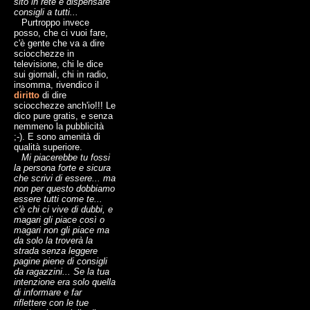
sito in rete e dispensare
consigli a tutti...
Purtroppo invece
posso, che ci vuoi fare,
c'è gente che va a dire
sciocchezze in
televisione, chi le dice
sui giornali, chi in radio,
insomma, rivendico il
diritto
di dire
sciocchezze anch'io!!! Le
dico pure gratis, e senza
nemmeno la pubblicità
;-). E sono amenità di
qualità superiore.
Mi piacerebbe tu fossi
la persona forte e sicura
che scrivi di essere... ma
non per questo dobbiamo
essere tutti come te...
c'è chi ci vive di dubbi, e
magari gli piace così o
magari non gli piace ma
da solo la troverà la
strada senza leggere
pagine piene di consigli
da ragazzini... Se la tua
intenzione era solo quella
di informare e far
riflettere con le tue