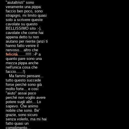
"aiutaltristi" sono
veramente una pippa:
faccio ben poco, sono
strapigro, mi limito quasi
solo a scrivere queste
cavolate su questo
BELLISSIMO sito :-),
cavolate che come hai
appena detto tu non
aiutano per niente (anzi ti
hanno fatto venire il
nervoso... altro che
felicità
.......!!!!! :-P a
quanto pare sono una
mezza pippa anche
nell'unica cosa che
faccio......!)
Ma fammi pensare...
tutto questo succede
forse perché sono già
molto forte... e così
"aiuto" assai poco
perché non voglio avere
potere sugli altri... Lo
sapevo. Che animo
nobile che sono. Be'
grazie, sono sicuro
senza volerlo, ma mi hai
fatto quasi un
complimento...