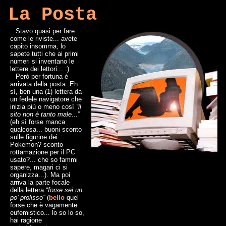
La Posta
Stavo quasi per fare
come le riviste... avete
capito insomma, lo
sapete tutti che ai primi
numeri si inventano le
lettere dei lettori... :)
Però per fortuna è
arrivata della posta. Eh
sì, ben una (1) lettera da
un fedele navigatore che
inizia più o meno così
“il
sito non è tanto male...”
(eh sì forse manca
qualcosa... buoni sconto
sulle figurine dei
Pokemon? sconto
rottamazione per il PC
usato?... che so fammi
sapere, magari ci si
organizza...). Ma poi
arriva la parte focale
della lettera
“forse sei un
po’ prolisso”
(
bello
quel
forse che è vagamente
eufemistico... lo so lo so,
hai ragione