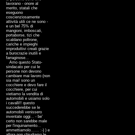
lavorano - onore al
merito, statali che
eseguono
coscienziosamente
attività utili ce ne sono -
e un bel 75% di
mangioni, imboscati,
portaborse, tizi che
scaldano poltrone,
cariche e impieghi
improduttivi creati grazie
a burocrazie inutili e
farraginose...
Amo questo Stato-
sindacato per cui le
persone non devono
cambiare mai lavoro (non
sia mai! sono un
cocchiere e devo fare il
cocchiere, per cui
vietiamo la vendita di
automobili e usiamo solo
i cavalli!! questo
succederebbe se le
automobili venissero
inventate oggi... - be'
certo non sarebbe male
per l'inquinamento...
ammettiamolo....... :-) ) e
allora non chiudiamo le