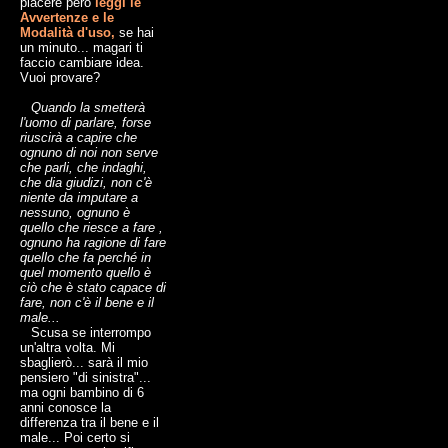
piacere però
leggi le
Avvertenze e le
Modalità d'uso,
se hai
un minuto... magari ti
faccio cambiare idea.
Vuoi provare?
Quando la smetterà
l'uomo di parlare, forse
riuscirà a capire che
ognuno di noi non serve
che parli, che indaghi,
che dia giudizi, non c'è
niente da imputare a
nessuno, ognuno è
quello che riesce a fare ,
ognuno ha ragione di fare
quello che fa perché in
quel momento quello è
ciò che è stato capace di
fare, non c'è il bene e il
male...
Scusa se interrompo
un'altra volta. Mi
sbaglierò... sarà il mio
pensiero "di sinistra"...
ma ogni bambino di 6
anni conosce la
differenza tra il bene e il
male... Poi certo si