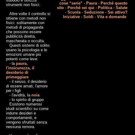
subdolo e utilizza
cose “serie”
-
Paura
-
Perché questo
strumenti non fisici.
sito
-
Perché sei qui
-
Politica
-
Salute
-
Scuola
-
Seduzione
-
Sei attivo?
Altre volte il controllo si
Iniziative
-
Soldi
-
Vita e domande
ottiene con metodi non
fisici: solitamente con
metodi di propaganda
che possono essere
pubblicità diretta,
mascherata o occulta.
Questi sistemi di solito
usano la psicologia e le
emozioni umane più
potenti come leve:
- la
paura,
l'insicurezza, il
desiderio di
primeggiare
- il sesso, il desiderio
di essere amati, l'amore
per i figli
- l'avidità, la
noia
- lo spirito di gruppo
Esistono numerosi
studi scientifici su come
indurre desideri e
comportamenti, e
vengono sfruttati senza
nessuna remora.