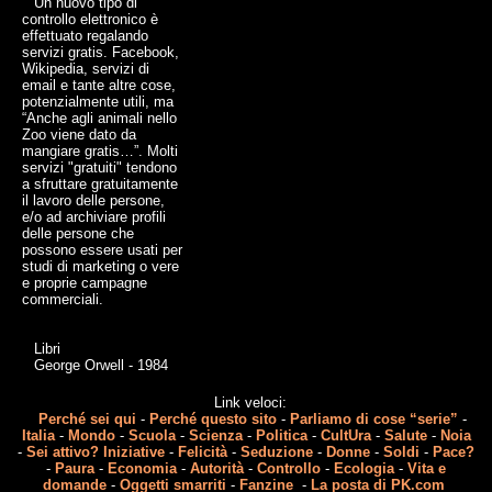
Un nuovo tipo di
controllo elettronico è
effettuato regalando
servizi gratis. Facebook,
Wikipedia, servizi di
email e tante altre cose,
potenzialmente utili, ma
“Anche agli animali nello
Zoo viene dato da
mangiare gratis…”. Molti
servizi "gratuiti" tendono
a sfruttare gratuitamente
il lavoro delle persone,
e/o ad archiviare profili
delle persone che
possono essere usati per
studi di marketing o vere
e proprie campagne
commerciali.
Libri
George Orwell - 1984
Link veloci:
Perché sei qui
-
Perché questo sito
-
Parliamo di cose “serie”
-
Italia
-
Mondo
-
Scuola
-
Scienza
-
Politica
-
CultUra
-
Salute
-
Noia
-
Sei attivo? Iniziative
-
Felicità
-
Seduzione
-
Donne
-
Soldi
-
Pace?
-
Paura
-
Economia
-
Autorità
-
Controllo
-
Ecologia
-
Vita e
domande
-
Oggetti smarriti
-
Fanzine
-
La posta di PK.com