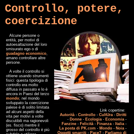
Controllo, potere,
coercizione
Alcune persone o
entità, per motivi di
autoesaltazione del loro
smisurato ego o di
guadagno economico
,
amano controllare altre
persone.
A volte il controllo si
ottiene usando strumenti
fisici: questa tipologia di
controllo era molto
diffusa in passato e lo è
ancora in Paesi del terzo
mondo
; nel mondo
sviluppato la coercizione
palese è di solito limitata
Link copertine:
ad alcuni aspetti della
Autorità
-
Controllo
-
CultUra
-
Diritti
vita per motivi a volte
-
Donne
-
Ecologia
-
Economia
-
discutibili ma ragionevoli
Fanzine
-
Felicità
-
Finanza
-
Italia
-
(es. fisco) mentre il
La posta di PK.com
-
Mondo
-
Noia
-
grosso del controllo è più
Oggetti smarriti
-
Pace?
-
Parliamo di