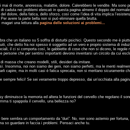
li mai di morte, anoressia, malattie, dolore. Calerebbero le vendite. Ma sono
di caduta nei problemi elencati in questa pagina almeno il doppio del normale
el dolore, della fatica, dello sforzo, così come l’idea di vita implica l’esiste
 Per avere la parte bella non si può eliminare quella brutta.
 magari una lettura alla
pagina delle soluzioni ai problemi...
bra che un italiano su 5 soffra di disturbi psichici. Questo secondo me è piu
iti, che detto fra noi spesso è soggetto ad un vero e proprio sistema di indu
li, il ci si comporta così, le gabbiette di cose che non si dicono, le regole
 le persone che per sentirsi importanti devono inventarsi un circolo da cui esclu
di massa che creano modelli, stili, desideri da imitare.
ì. Insomma, noi non siamo dei geni, non siamo perfetti, ma le menti realmente
i farli capire, ma in molti casi è fatica sprecata, non si meritano sicuramente
e sempre felici! Se sei veramente troppo depresso, dai un’occhiata alla pagin
sy diminuisce la memoria ed altera le funzioni del cervello che regolano il son
ma ti spappola il cervello, una bellezza no?
rché bere sembra un comportamento da “duri”. No, non sono astemio per fortuna,
a so guardare in faccia i problemi. Pensaci anche tu.