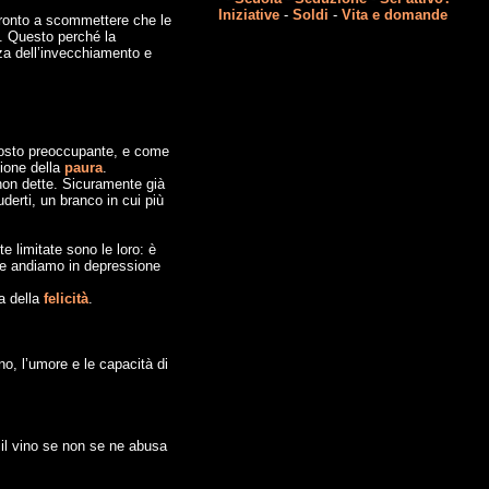
Iniziative
-
Soldi
-
Vita e domande
 pronto a scommettere che le
. Questo perché la
nza dell’invecchiamento e
ttosto preoccupante, e come
zione della
paura
.
 non dette. Sicuramente già
derti, un branco in cui più
 limitate sono le loro: è
 che andiamo in depressione
a della
felicità
.
no, l’umore e le capacità di
 il vino se non se ne abusa