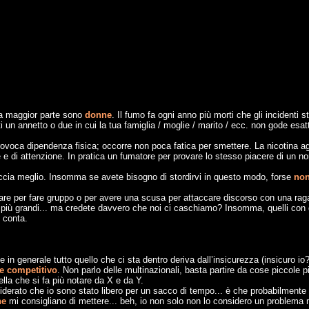
La maggior parte sono
donne
. Il fumo fa ogni anno più morti che gli incidenti s
n annetto o due in cui la tua famiglia / moglie / marito / ecc. non gode esa
ovoca dipendenza fisica; occorre non poca fatica per smettere. La nicotina ag
ere e di attenzione. In pratica un fumatore per provare lo stesso piacere di un 
accia meglio. Insomma se avete bisogno di stordirvi in questo modo, forse
non
mare per fare gruppo o per avere una scusa per attaccare discorso con una ra
 più grandi... ma credete davvero che noi ci caschiamo? Insomma, quelli con 
n conta.
che in generale tutto quello che ci sta dentro deriva dall’insicurezza (insicuro i
e competitivo
. Non parlo delle multinazionali, basta partire da cose piccole 
uella che si fa più notare da X e da Y.
derato che io sono stato libero per un sacco di tempo... è che probabilmente
ne
mi consigliano di mettere... beh, io non solo non lo considero un problem