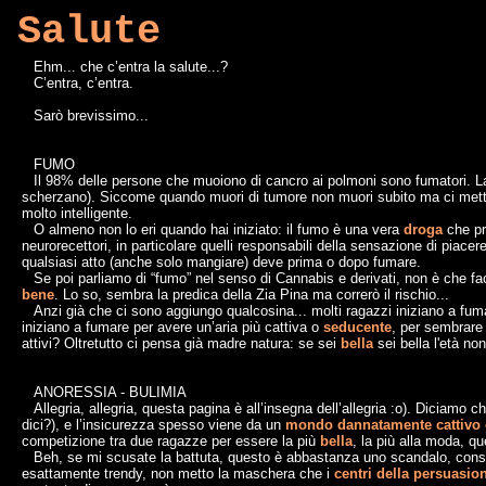
Salute
Ehm... che c’entra la salute...?
C’entra, c’entra.
Sarò brevissimo...
FUMO
Il 98% delle persone che muoiono di cancro ai polmoni sono fumatori. 
scherzano). Siccome quando muori di tumore non muori subito ma ci metti u
molto intelligente.
O almeno non lo eri quando hai iniziato: il fumo è una vera
droga
che pr
neurorecettori, in particolare quelli responsabili della sensazione di piac
qualsiasi atto (anche solo mangiare) deve prima o dopo fumare.
Se poi parliamo di “fumo” nel senso di Cannabis e derivati, non è che f
bene
. Lo so, sembra la predica della Zia Pina ma correrò il rischio...
Anzi già che ci sono aggiungo qualcosina... molti ragazzi iniziano a fu
iniziano a fumare per avere un’aria più cattiva o
seducente
, per sembrare
attivi? Oltretutto ci pensa già madre natura: se sei
bella
sei bella l'età no
ANORESSIA - BULIMIA
Allegria, allegria, questa pagina è all’insegna dell’allegria :o). Diciamo 
dici?), e l’insicurezza spesso viene da un
mondo dannatamente cattivo 
competizione tra due ragazze per essere la più
bella
, la più alla moda, q
Beh, se mi scusate la battuta, questo è abbastanza uno scandalo, consi
esattamente trendy, non metto la maschera che i
centri della persuasio