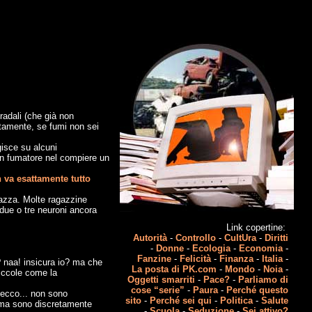
tradali (che già non
ttamente, se fumi non sei
isce su alcuni
non fumatore nel compiere un
 va esattamente tutto
gazza. Molte ragazzine
due o tre neuroni ancora
Link copertine:
Autorità
-
Controllo
-
CultUra
-
Diritti
-
Donne
-
Ecologia
-
Economia
-
Fanzine
-
Felicità
-
Finanza
-
Italia
-
o? naa! insicura io? ma che
La posta di PK.com
-
Mondo
-
Noia
-
piccole come la
Oggetti smarriti
-
Pace?
-
Parliamo di
cose “serie”
-
Paura
-
Perché questo
 ecco... non sono
sito
-
Perché sei qui
-
Politica
-
Salute
a ma sono discretamente
-
Scuola
-
Seduzione
-
Sei attivo?