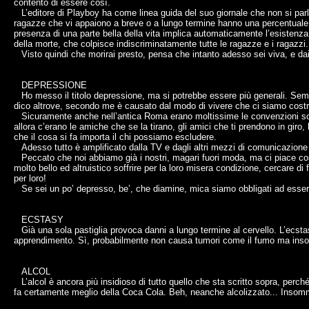
contento di essere così.
L’editore di Playboy ha come linea guida del suo giornale che non si par
ragazze che vi appaiono a breve o a lungo termine hanno una percentuale 
presenza di una parte bella della vita implica automaticamente l’esistenza d
della morte, che colpisce indiscriminatamente tutte le ragazze e i ragazzi.
Visto quindi che morirai presto, pensa che intanto adesso sei viva, e dai
DEPRESSIONE
Ho messo il titolo depressione, ma si potrebbe essere più generali. Sem
dico altrove, secondo me è causato dal modo di vivere che ci siamo costru
Sicuramente anche nell’antica Roma erano moltissime le convenzioni socia
allora c’erano le amiche che se la tirano, gli amici che ti prendono in giro,
che il cosa si fa importa il chi possiamo escludere.
Adesso tutto è amplificato dalla TV e dagli altri mezzi di comunicazione 
Peccato che noi abbiamo già i nostri, magari fuori moda, ma ci piace cos
molto bello ed altruistico soffrire per la loro misera condizione, cercare d
per loro!
Se sei un po’ depresso, be’, che diamine, mica siamo obbligati ad esser
ECSTASY
Già una sola pastiglia provoca danni a lungo termine al cervello. L’ecsta
apprendimento. Sì, probabilmente non causa tumori come il fumo ma insom
ALCOL
L’alcol è ancora più insidioso di tutto quello che sta scritto sopra, pe
fa certamente meglio della Coca Cola. Beh, neanche alcolizzato... Insomm