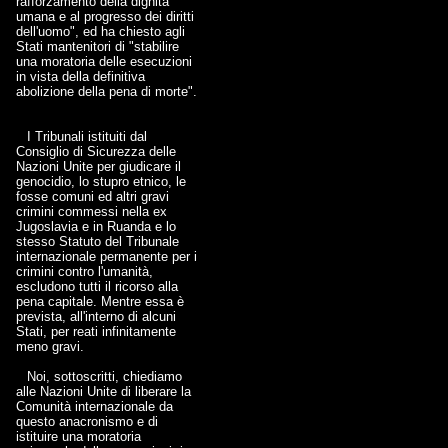
rafforzamento della dignità
umana e al progresso dei diritti
dell'uomo", ed ha chiesto agli
Stati mantenitori di "stabilire
una moratoria delle esecuzioni
in vista della definitiva
abolizione della pena di morte".
I Tribunali istituiti dal
Consiglio di Sicurezza delle
Nazioni Unite per giudicare il
genocidio, lo stupro etnico, le
fosse comuni ed altri gravi
crimini commessi nella ex
Jugoslavia e in Ruanda e lo
stesso Statuto del Tribunale
internazionale permanente per i
crimini contro l'umanità,
escludono tutti il ricorso alla
pena capitale. Mentre essa è
prevista, all'interno di alcuni
Stati, per reati infinitamente
meno gravi.
Noi, sottoscritti, chiediamo
alle Nazioni Unite di liberare la
Comunità internazionale da
questo anacronismo e di
istituire una moratoria