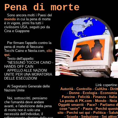
Pena di morte
Sono ancora molti i Paesi del
mondo
in cui la pena di morte
è in vigore, primi fra tutti i
civilissimi USA, seguiti poi da
Cina e Giappone
Per firmare l'appello contro la
pena di morte di Nessuno
Tocchi Caino e Nexta.com,
clic
qui.
Testo dell'appello:
"NESSUNO TOCCHI CAINO -
HANDS OFF CAIN
APPELLO ALLE NAZIONI
UNITE PER UNA MORATORIA
DELLE ESECUZIONI
Link copertine
Al Segretario Generale delle
Autorità
-
Controllo
-
CultUra
-
Diritt
Nazioni Unite
-
Donne
-
Ecologia
-
Economia
Fanzine
-
Felicità
-
Finanza
-
Italia
Noi, sottoscritti, pensiamo
La posta di PK.com
-
Mondo
-
Noia
che l'umanità deve andare
Oggetti smarriti
-
Pace?
-
Parliamo d
avanti, e l'abolizione della pena
cose “serie”
-
Paura
-
Perché quest
di morte non è solo una
sito
-
Perché sei qui
-
Politica
-
Salut
necessità dell'individuo, il
-
Scuola
-
Seduzione
-
Sei attivo
rafforzamento ulteriore della sua