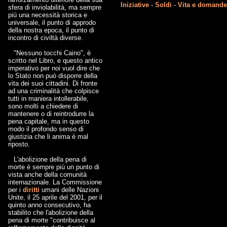
Iniziative
-
Soldi
-
Vita e domand
sfera di inviolabilità, ma sempre
più una necessità storica e
universale, il punto di approdo
della nostra epoca, il punto di
incontro di civiltà diverse.
"Nessuno tocchi Caino", è
scritto nel Libro, e questo antico
imperativo per noi vuol dire che
lo Stato non può disporre della
vita dei suoi cittadini. Di fronte
ad una criminalità che colpisce
tutti in maniera intollerabile,
sono molti a chiedere di
mantenere o di reintrodurre la
pena capitale, ma in questo
modo il profondo senso di
giustizia che li anima è mal
riposto.
L'abolizione della pena di
morte è sempre più un punto di
vista anche della comunità
internazionale. La Commissione
per i
diritti
umani delle Nazioni
Unite, il 25 aprile del 2001, per il
quinto anno consecutivo, ha
stabilito che l'abolizione della
pena di morte "contribuisce al