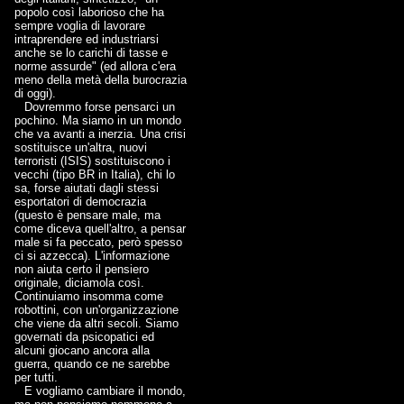
popolo così laborioso che ha
sempre voglia di lavorare
intraprendere ed industriarsi
anche se lo carichi di tasse e
norme assurde" (ed allora c'era
meno della metà della burocrazia
di oggi).
Dovremmo forse pensarci un
pochino. Ma siamo in un mondo
che va avanti a inerzia. Una crisi
sostituisce un'altra, nuovi
terroristi (ISIS) sostituiscono i
vecchi (tipo BR in Italia), chi lo
sa, forse aiutati dagli stessi
esportatori di democrazia
(questo è pensare male, ma
come diceva quell'altro, a pensar
male si fa peccato, però spesso
ci si azzecca). L'informazione
non aiuta certo il pensiero
originale, diciamola così.
Continuiamo insomma come
robottini, con un'organizzazione
che viene da altri secoli. Siamo
governati da psicopatici ed
alcuni giocano ancora alla
guerra, quando ce ne sarebbe
per tutti.
E vogliamo cambiare il mondo,