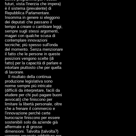
futuri, vista l'inerzia che impera)
è il sistema (prevalente) di
Repubblica Parlamentare.
Insomma in genere si eleggono
dei deputati che passano il
tempo a creare o cambiare leggi,
sempre sugli stessi argomenti,
magari con qualche scusa di
contemplare innovazioni
tecniche; più spesso sull'onda
del momento. Senza menzionare
il fatto che le persone in queste
posizioni vengono scelte (di
fatto) per la capacità di parlare e
intortare piuttosto che per quella
di lavorare.
Il risultato della continua
produzione legislativa sono
norme sempre più intricate
(difficili da interpretare, facili da
eludere per chi può pagare buoni
avvocati) che finiscono per
limitare la libertà personale, oltre
che a frenare il commercio e
l'innovazione perché certe
burocrazie finiscono per essere
sostenibili solo da aziende già
affermate e di grosse
dimensioni. Talvolta (talvolta?)
vengono emanate addirittura per