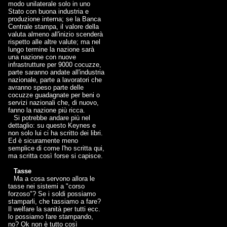
modo unilaterale solo in uno
Stato con buona industria e
produzione interna; se la Banca
Centrale stampa, il valore della
valuta almeno all'inizio scenderà
rispetto alle altre valute; ma nel
lungo termine la nazione sarà
una nazione con nuove
infrastrutture per 9000 cocuzze,
parte saranno andate all'industria
nazionale, parte a lavoratori che
avranno speso parte delle
cocuzze guadagnate per beni o
servizi nazionali che, di nuovo,
fanno la nazione più ricca.
Si potrebbe andare più nel
dettaglio: su questo Keynes e
non solo lui ci ha scritto dei libri.
Ed è sicuramente meno
semplice di come l'ho scritta qui,
ma scritta così forse si capisce.
Tasse
Ma a cosa servono allora le
tasse nei sistemi a "corso
forzoso"? Se i soldi possiamo
stamparli, che tassiamo a fare?
Il welfare la sanità per tutti ecc.
lo possiamo fare stampando,
no? Ok non è tutto così