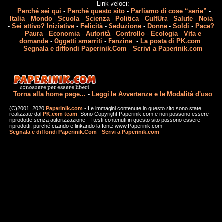
Link veloci:
Perché sei qui
-
Perché questo sito
-
Parliamo di cose “serie”
-
Italia
-
Mondo
-
Scuola
-
Scienza
-
Politica
-
CultUra
-
Salute
-
Noia
-
Sei attivo? Iniziative
-
Felicità
-
Seduzione
-
Donne
-
Soldi
-
Pace?
-
Paura
-
Economia
-
Autorità
-
Controllo
-
Ecologia
-
Vita e
domande
-
Oggetti smarriti
-
Fanzine
-
La posta di PK.com
Segnala e diffondi Paperinik.Com
-
Scrivi a Paperinik.com
Torna alla home page...
-
Leggi le Avvertenze e le Modalità d'uso
(C)2001, 2020
Paperinik.com
- Le immagini contenute in questo sito sono state
realizzate dal
PK.com team
. Sono Copyright Paperinik.com e non possono essere
riprodotte senza autorizzazione - I testi contenuti in questo sito possono essere
riprodotti, purché citando e linkando la fonte www.Paperinik.com
Segnala e diffondi Paperinik.Com
-
Scrivi a Paperinik.com