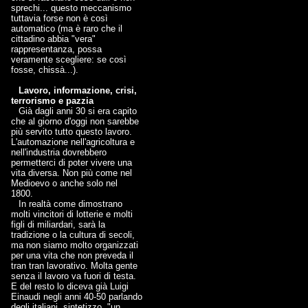
sprechi... questo meccanismo
tuttavia forse non è così
automatico (ma è raro che il
cittadino abbia "vera"
rappresentanza, possa
veramente scegliere: se così
fosse, chissà...).
Lavoro, informazione, crisi,
terrorismo e pazzia
Già dagli anni 30 si era capito
che al giorno d'oggi non sarebbe
più servito tutto questo lavoro.
L'automazione nell'agricoltura e
nell'industria dovrebbero
permetterci di poter vivere una
vita diversa. Non più come nel
Medioevo o anche solo nel
1800.
In realtà come dimostrano
molti vincitori di lotterie e molti
figli di miliardari, sarà la
tradizione o la cultura di secoli,
ma non siamo molto organizzati
per una vita che non preveda il
tran tran lavorativo. Molta gente
senza il lavoro va fuori di testa.
E del resto lo diceva già Luigi
Einaudi negli anni 40-50 parlando
degli italiani, sintetizzo, "un