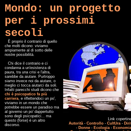
Mondo: un progetto
per i prossimi
secoli
È proprio il contrario di quello
che molti dicono: viviamo
ampiamente al di sotto delle
nostre possibilità.
Chi dice il contrario e ci
condanna a un'esistenza di
paura, tra una crisi e l'altra,
sarebbe da aiutare. Purtroppo
siamo invece noi da aiutare, o
meglio ci tocca aiutarci da soli.
Infatti parecchi studi dicono che
chi è psicopatico fa più
carriera
, e riflettendoci un po',
viviamo in un mondo che
potrebbe essere un paradiso ma
al governo un po' dappertutto
sono degli psicopatici... ma
Link copertin
questo (forse) è un altro
Autorità
-
Controllo
-
CultUra
-
Diri
discorso.
-
Donne
-
Ecologia
-
Economi