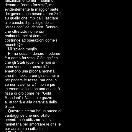
funzionamento del "moderno"
denaro a "corso forzoso", ma
evidentemente la maggior parte
dei governi non riesce a fare 2+2
su quello che implica il lasciare
alle banche il privilegio della
"creazione" del denaro. Denaro
che oltretutto non entra
realmente nel sistema e
costringe ad operazioni come i
recenti QE.
Mi spiego meglio.
Prima cosa, il denaro moderno
è a corso forzoso. Ciò significa
che gli Stati (quelli che non si
sono venduti la sovranità)
emettono una propria moneta
che è utilizzata per gli scambi e
per pagare le tasse, ma che in
sè non vale nulla (= non è più
intercambiabile con una quantità
fissa di oro come nel "Gold
Standard"). Vale solo grazie
all'autorità e alla garanzia dello
Stato.
Questo sistema ha un sacco di
vantaggi perché uno Stato
accorto può utilizzare la leva
monetaria per smorzare le crisi e
per assistere i cittadini in