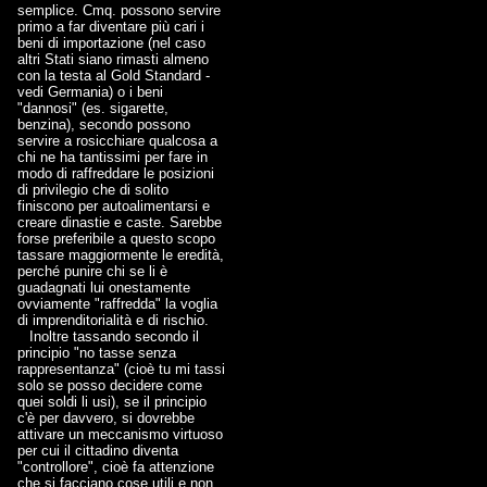
semplice. Cmq. possono servire
primo a far diventare più cari i
beni di importazione (nel caso
altri Stati siano rimasti almeno
con la testa al Gold Standard -
vedi Germania) o i beni
"dannosi" (es. sigarette,
benzina), secondo possono
servire a rosicchiare qualcosa a
chi ne ha tantissimi per fare in
modo di raffreddare le posizioni
di privilegio che di solito
finiscono per autoalimentarsi e
creare dinastie e caste. Sarebbe
forse preferibile a questo scopo
tassare maggiormente le eredità,
perché punire chi se li è
guadagnati lui onestamente
ovviamente "raffredda" la voglia
di imprenditorialità e di rischio.
Inoltre tassando secondo il
principio "no tasse senza
rappresentanza" (cioè tu mi tassi
solo se posso decidere come
quei soldi li usi), se il principio
c'è per davvero, si dovrebbe
attivare un meccanismo virtuoso
per cui il cittadino diventa
"controllore", cioè fa attenzione
che si facciano cose utili e non