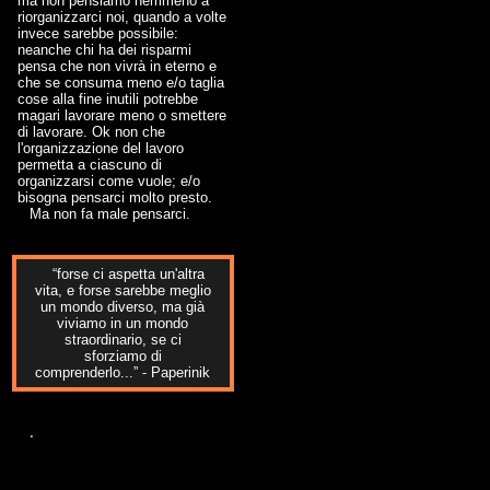
ma non pensiamo nemmeno a
riorganizzarci noi, quando a volte
invece sarebbe possibile:
neanche chi ha dei risparmi
pensa che non vivrà in eterno e
che se consuma meno e/o taglia
cose alla fine inutili potrebbe
magari lavorare meno o smettere
di lavorare. Ok non che
l'organizzazione del lavoro
permetta a ciascuno di
organizzarsi come vuole; e/o
bisogna pensarci molto presto.
Ma non fa male pensarci.
“forse ci aspetta un'altra
vita, e forse sarebbe meglio
un mondo diverso, ma già
viviamo in un mondo
straordinario, se ci
sforziamo di
comprenderlo...” - Paperinik
.