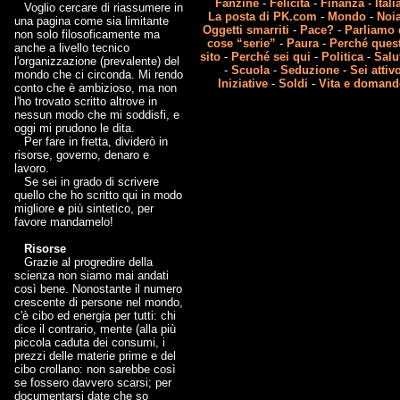
Fanzine
-
Felicità
-
Finanza
-
Itali
Voglio cercare di riassumere in
La posta di PK.com
-
Mondo
-
Noi
una pagina come sia limitante
Oggetti smarriti
-
Pace?
-
Parliamo 
non solo filosoficamente ma
cose “serie”
-
Paura
-
Perché ques
anche a livello tecnico
sito
-
Perché sei qui
-
Politica
-
Salu
l'organizzazione (prevalente) del
-
Scuola
-
Seduzione
-
Sei attiv
mondo che ci circonda. Mi rendo
Iniziative
-
Soldi
-
Vita e domand
conto che è ambizioso, ma non
l'ho trovato scritto altrove in
nessun modo che mi soddisfi, e
oggi mi prudono le dita.
Per fare in fretta, dividerò in
risorse, governo, denaro e
lavoro.
Se sei in grado di scrivere
quello che ho scritto qui in modo
migliore
e
più sintetico, per
favore mandamelo!
Risorse
Grazie al progredire della
scienza non siamo mai andati
così bene. Nonostante il numero
crescente di persone nel mondo,
c'è cibo ed energia per tutti: chi
dice il contrario, mente (alla più
piccola caduta dei consumi, i
prezzi delle materie prime e del
cibo crollano: non sarebbe così
se fossero davvero scarsi; per
documentarsi date che so