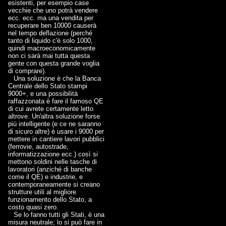
esistenti, per esempio case
vecchie che uno potrà vendere
ecc. ecc. ma una vendita per
recuperare ben 10000 causerà
nel tempo deflazione (perché
tanto di liquido c'è solo 1000,
quindi macroeconomicamente
non ci sarà mai tutta questa
gente con questa grande voglia
di comprare).
Una soluzione è che la Banca
Centrale dello Stato stampi
9000+, e una possibilità
raffazzonata è fare il famoso QE
di cui avrete certamente letto
altrove. Un'altra soluzione forse
più intelligente (e ce ne saranno
di sicuro altre) è usare i 9000 per
mettere in cantiere lavori pubblici
(ferrovie, autostrade,
informatizzazione ecc.) così si
mettono soldini nelle tasche di
lavoratori (anziché di banche
come il QE) e industrie, e
contemporaneamente si creano
strutture utili al migliore
funzionamento dello Stato, a
costo quasi zero.
Se lo fanno tutti gli Stati, è una
misura neutrale; lo si può fare in