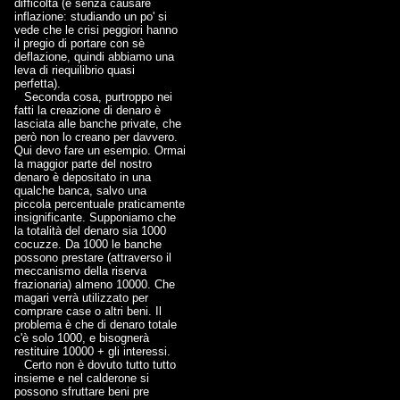
difficoltà (e senza causare
inflazione: studiando un po' si
vede che le crisi peggiori hanno
il pregio di portare con sè
deflazione, quindi abbiamo una
leva di riequilibrio quasi
perfetta).
Seconda cosa, purtroppo nei
fatti la creazione di denaro è
lasciata alle banche private, che
però non lo creano per davvero.
Qui devo fare un esempio. Ormai
la maggior parte del nostro
denaro è depositato in una
qualche banca, salvo una
piccola percentuale praticamente
insignificante. Supponiamo che
la totalità del denaro sia 1000
cocuzze. Da 1000 le banche
possono prestare (attraverso il
meccanismo della riserva
frazionaria) almeno 10000. Che
magari verrà utilizzato per
comprare case o altri beni. Il
problema è che di denaro totale
c'è solo 1000, e bisognerà
restituire 10000 + gli interessi.
Certo non è dovuto tutto tutto
insieme e nel calderone si
possono sfruttare beni pre